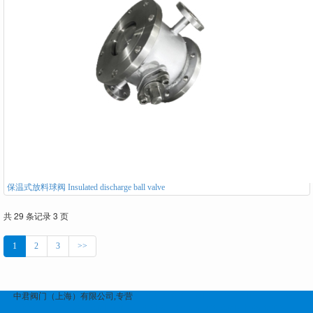
保温式放料球阀 Insulated discharge ball valve
共 29 条记录 3 页
1
2
3
>>
中君阀门（上海）有限公司,专营
上展阀 放料阀系列
波纹管系列
电磁阀、紧急
切断阀、气动角座阀系列
不锈钢卫生级阀门管件
排泥阀系列
耐磨排渣闸阀
刀