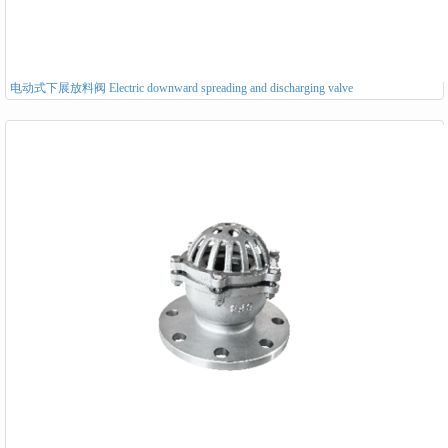
电动式下展放料阀 Electric downward spreading and discharging valve