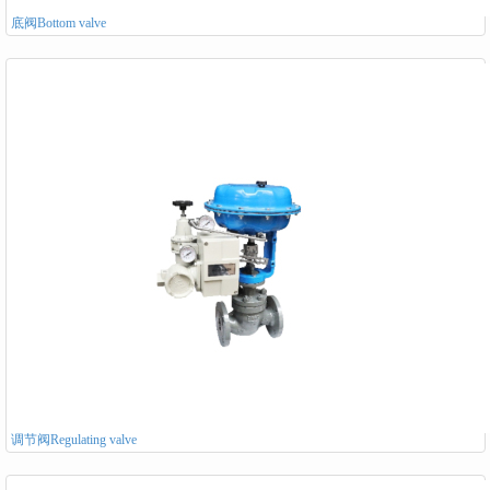
底阀Bottom valve
调节阀Regulating valve