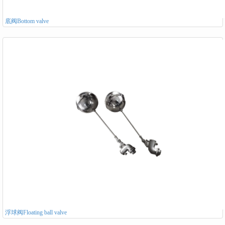
底阀Bottom valve
浮球阀Floating ball valve