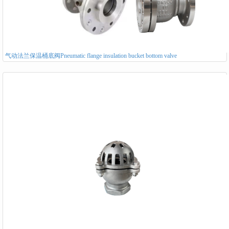
气动法兰保温桶底阀Pneumatic flange insulation bucket bottom valve