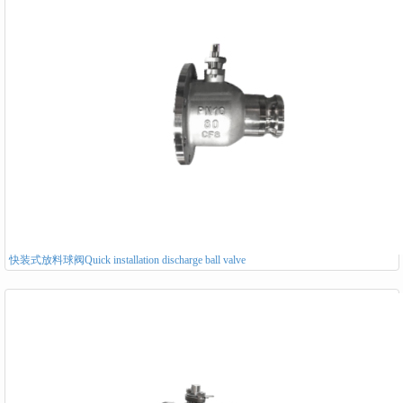
快装式放料球阀Quick installation discharge ball valve